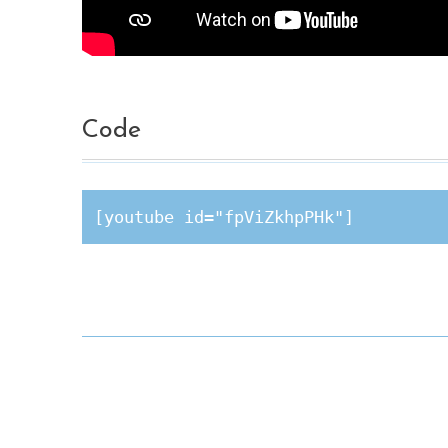
Code
[youtube id="fpViZkhpPHk"]