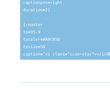
captionpos=right 

duration=2]

[counter 

to=95.9 

tocolor=#A8C85D

tosize=50

caption='<i class="icon-star"></i>
captionpos=left 

decimal=1]

[counter 

to=1254

tocolor=#fff

tobold=0
