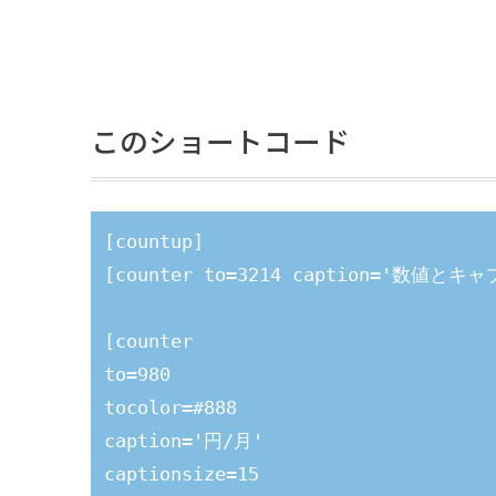
このショートコード
[countup]

[counter to=3214 caption='数値とキ
[counter

to=980 

tocolor=#888 

caption='円/月' 

captionsize=15 
