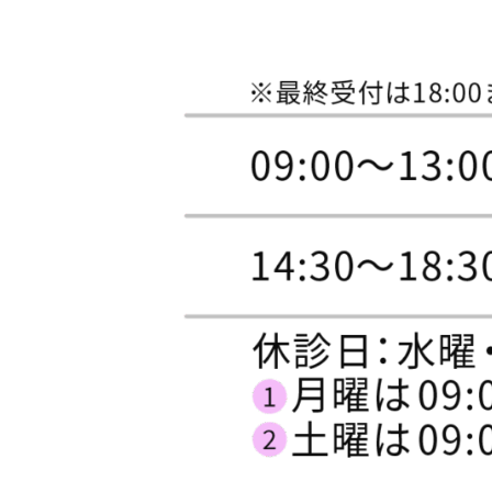
caption='Users'

captionsize=14

captioncolor=#fff

captionbold=0

captionpos=top

bgcolor=#46B1D2 

bdwidth=4

bdcolor=#50CEF6 

bdradius=5 

duration=3]

[/countup]