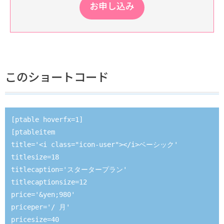
お申し込み
このショートコード
[ptable hoverfx=1]

[ptableitem 

title='<i class="icon-user"></i>ベーシック' 

titlesize=18

titlecaption='スタータープラン' 

titlecaptionsize=12 

price='&yen;980' 

priceper='/ 月' 

pricesize=40 
