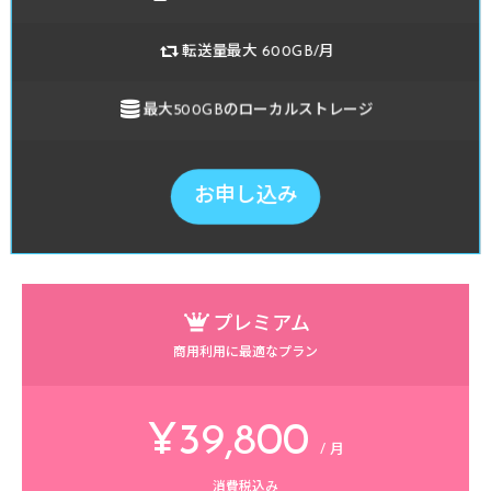
buttonurl='#' 

buttonfill=1

転送量最大 600GB/月
keycolor='#FF76A1']

[/ptable]
最大500GBのローカルストレージ
お申し込み
プレミアム
商用利用に最適なプラン
¥39,800
/ 月
消費税込み