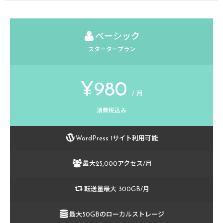
titlecaption='もっともポピュラーなプラン' 

titlecaptionsize=12 

price='&yen;1,980' 

ベーシック
priceper='/ 月' 

スタータープラン
pricesize=40 

pricecaption='消費税込み' 

row1='<i class="icon-wordpress"></i>WordPress 3サイ
¥980
row2='<i class="icon-users"></i>最大100,000アクセス/月' 
/ 月
row3='<i class="icon-retweet"></i>転送量最大 600GB/月' 
消費税込み
row4='<i class="icon-database"></i>最大500GBのローカ
button='お申し込み' 

WordPress 1サイト利用可能
buttonurl='#' 

buttonsize=18

最大25,000アクセス/月
buttonbdsize=30

buttonfill=1

転送量最大 300GB/月
label='Popular!'

labelbgcolor=#EBD545

最大50GBのローカルストレージ
labelcolor='#fff'
