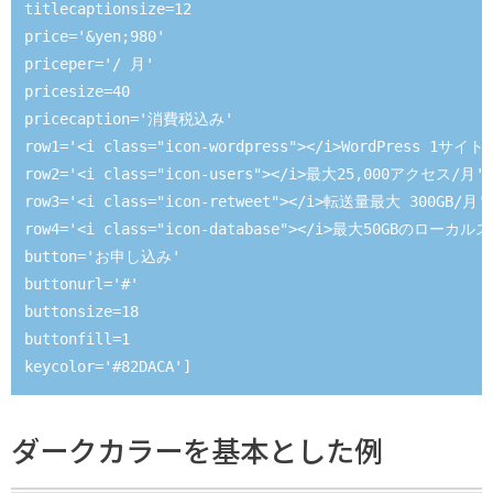
titlecaptionsize=12 

price='&yen;980' 

priceper='/ 月' 

pricesize=40 

pricecaption='消費税込み' 

row1='<i class="icon-wordpress"></i>WordPress 1サイ
row2='<i class="icon-users"></i>最大25,000アクセス/月' 

row3='<i class="icon-retweet"></i>転送量最大 300GB/月' 
row4='<i class="icon-database"></i>最大50GBのローカル
button='お申し込み' 

buttonurl='#' 

buttonsize=18

buttonfill=1

keycolor='#82DACA']

[ptableitem 

ダークカラーを基本とした例
title='<i class="icon-warmedal"></i>スタンダード' 

titlesize=18
