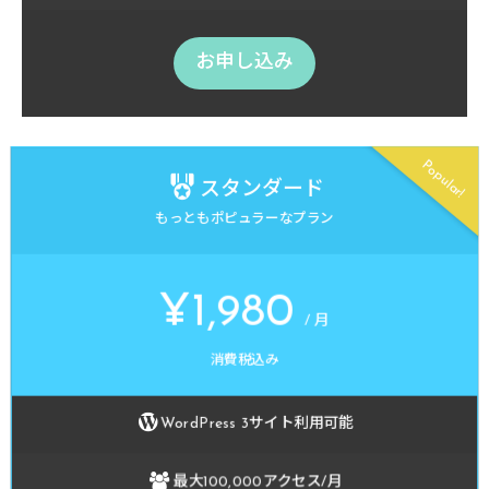
boxshadow=1

main=1

お申し込み
keycolor='#49D1FF']

[ptableitem 

title='<i class="icon-crown"></i>プレミアム'

Popular!
titlesize=18 

スタンダード
titlecaption='商用利用に最適なプラン' 

もっともポピュラーなプラン
titlecaptionsize=12 

price="&yen;39,800" 

priceper="/ 月" 

¥1,980
pricesize=40 

/ 月
pricecaption='消費税込み' 

消費税込み
row1='<i class="icon-wordpress"></i>WordPressサイト数
row2='<i class="icon-users"></i>最大500,000アクセス/月' 
row3='<i class="icon-retweet"></i>転送量無制限' 

WordPress 3サイト利用可能
row4='<i class="icon-database"></i>最大3TBのローカルス
button='お申し込み' 

最大100,000アクセス/月