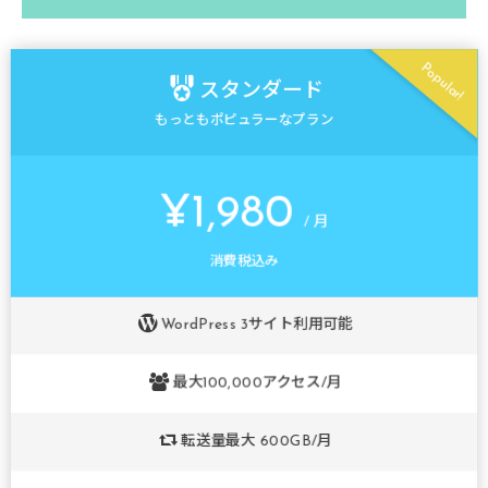
[ptableitem 

title='<i class="icon-crown"></i>プレミアム'

Popular!
titlesize=18 

スタンダード
titlecaption='商用利用に最適なプラン' 

もっともポピュラーなプラン
titlecaptionsize=12 

price="&yen;39,800" 

priceper="/ 月" 

¥1,980
pricesize=40 

/ 月
pricecaption='消費税込み' 

消費税込み
row1='<i class="icon-wordpress"></i>WordPressサイト数
row2='<i class="icon-users"></i>最大500,000アクセス/月' 
row3='<i class="icon-retweet"></i>転送量無制限' 

WordPress 3サイト利用可能
row4='<i class="icon-database"></i>最大3TBのローカルス
button='お申し込み' 

最大100,000アクセス/月
buttonurl='#' 

buttonbdsize=24

転送量最大 600GB/月
buttonext=1 

keycolor='#FF76A1'
