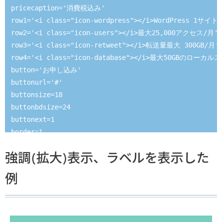
pricecaption='消費税込み' 

row1='<i class="icon-wordpress"></i>WordPress 1サイ
row2='<i class="icon-users"></i>最大25,000アクセス/月' 

row3='<i class="icon-retweet"></i>転送量最大 300GB/月' 
row4='<i class="icon-database"></i>最大50GBのローカル
button='お申し込み' 

buttonurl='#' 

buttonsize=18

buttonbdsize=24

buttonext=1

border=1

bdcolor='#82DACA'

強調(拡大)表示、ラベルを表示した
keycolor='#82DACA']

例
[ptableitem 

title='<i class="icon-warmedal"></i>スタンダード' 

titlesize=18

titlecaption='もっともポピュラーなプラン' 
