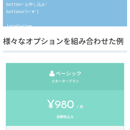
button='お申し込み' 

buttonurl='#']

[ptableitem 

title='プレミアム' 

様々なオプションを組み合わせた例
price='&yen;39,800' 

row1='WordPressサイト数無制限' 

row2='最大500,000アクセス/月' 

row3='転送量無制限' 

button='お申し込み' 

ベーシック
buttonurl='#']

スタータープラン
[/ptable]
¥980
/ 月
消費税込み