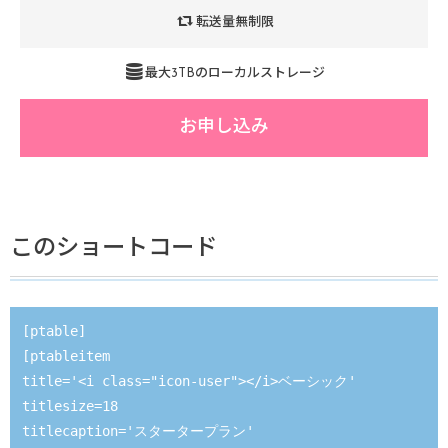
転送量無制限
最大3TBのローカルストレージ
お申し込み
このショートコード
[ptable]

[ptableitem 

title='<i class="icon-user"></i>ベーシック' 

titlesize=18

titlecaption='スタータープラン' 
