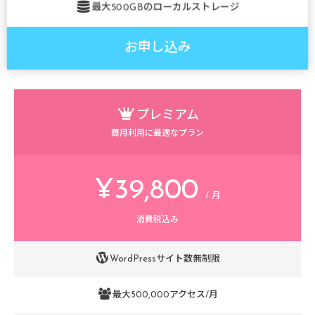
最大500GBのローカルストレージ
border=1

bdcolor='#FF76A1']

お申し込み
[/ptable]
プレミアム
商用利用に最適なプラン
¥39,800
/ 月
消費税込み
WordPressサイト数無制限
最大500,000アクセス/月