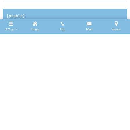
[ptable]

[ptableitem 

メニュー
Home
TEL
Mail
Access
title='<i class="icon-user"></i>ベーシック' 

titlesize=18

titlecaption='スタータープラン' 

titlecaptionsize=12 

price='&yen;980' 

priceper='/ 月' 

pricesize=40 

pricecaption='消費税込み' 

row1='<i class="icon-wordpress"></i>WordPress 1サイ
row2='<i class="icon-users"></i>最大25,000アクセス/月' 

row3='<i class="icon-retweet"></i>転送量最大 300GB/月' 
row4='<i class="icon-database"></i>最大50GBのローカル
button='お申し込み' 

buttonurl='#' 
